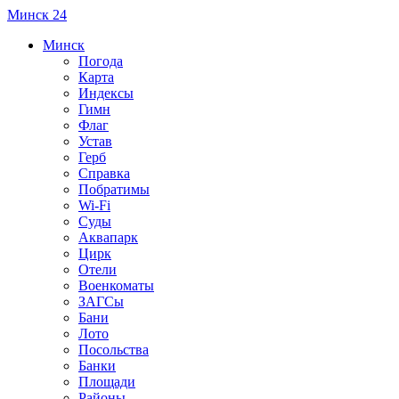
Минск 24
Минск
Погода
Карта
Индексы
Гимн
Флаг
Устав
Герб
Справка
Побратимы
Wi-Fi
Суды
Аквапарк
Цирк
Отели
Военкоматы
ЗАГСы
Бани
Лото
Посольства
Банки
Площади
Районы